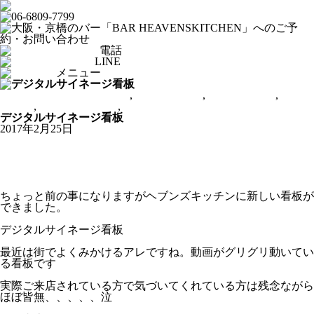
電話
LINE
メニュー
From HEAVENSKITCHEN
,
ショットバー
,
スポーツバー
,
ダー
ツバー
,
ダイニングバー
,
京橋ヘブンズキッチン
デジタルサイネージ看板
2017年2月25日
ちょっと前の事になりますがヘブンズキッチンに新しい看板が
できました。
デジタルサイネージ看板
最近は街でよくみかけるアレですね。動画がグリグリ動いてい
る看板です
実際ご来店されている方で気づいてくれている方は残念ながら
ほぼ皆無、、、、、泣