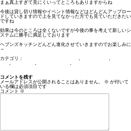
まぁ真上すぎて見にくいってところもありますからね
今後は貸し切り情報やイベント情報などはどんどんアップロー
ドしていきますので上を見てなかった方でも見ていただきたい
ですね
効果は今のところは全くないですが今後の事を考えて新しいシ
ステムに勝手に満足しております
ヘブンズキッチンどんどん進化させていきますのでお楽しみに
～
カテゴリ：
From HEAVENSKITCHEN
,
ショットバー
,
スポーツ
バー
,
ダーツバー
,
ダイニングバー
,
京橋ヘブンズキッチン
キルホーマンマキヤーベイ【Kilchoman Machir Bay】
3月２日【貸し切りパーティー】
コメントを残す
メールアドレスが公開されることはありません。
※
が付いて
いる欄は必須項目です
コメント
※