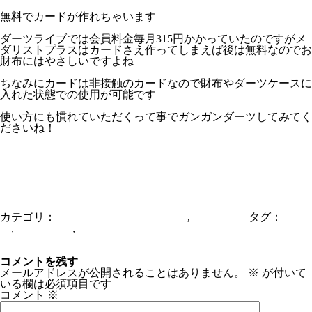
無料でカードが作れちゃいます
ダーツライブでは会員料金毎月315円かかっていたのですがメ
ダリストプラスはカードさえ作ってしまえば後は無料なのでお
財布にはやさしいですよね
ちなみにカードは非接触のカードなので財布やダーツケースに
入れた状態での使用が可能です
使い方にも慣れていただくって事でガンガンダーツしてみてく
ださいね！
カテゴリ：
From HEAVENSKITCHEN
,
ダーツバー
タグ：
ダー
ツ
,
ダーツバー
,
京橋バー
メダリスト・プラス
忘年会シーズン到来
コメントを残す
メールアドレスが公開されることはありません。
※
が付いて
いる欄は必須項目です
コメント
※