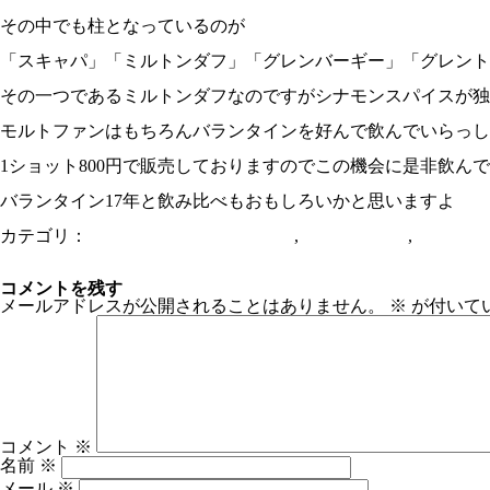
その中でも柱となっているのが
「スキャパ」「ミルトンダフ」「グレンバーギー」「グレント
その一つであるミルトンダフなのですがシナモンスパイスが独
モルトファンはもちろんバランタインを好んで飲んでいらっし
1ショット800円で販売しておりますのでこの機会に是非飲ん
バランタイン17年と飲み比べもおもしろいかと思いますよ
カテゴリ：
From HEAVENSKITCHEN
,
ショットバー
,
シングル
キリンチャレンジカップ 日本代表vsキルギス代表
12月2日【貸切パーティー】
コメントを残す
メールアドレスが公開されることはありません。
※
が付いて
コメント
※
名前
※
メール
※