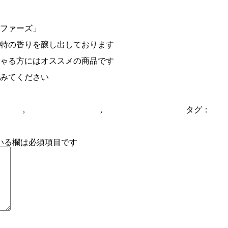
ファーズ」
特の香りを醸し出しております
ゃる方にはオススメの商品です
でみてください
モルト
,
スコッチウイスキー
,
京橋ヘブンズキッチン
タグ：
エ
いる欄は必須項目です