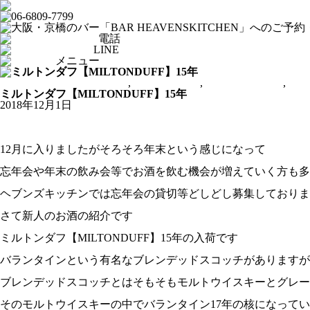
電話
LINE
メニュー
From HEAVENSKITCHEN
,
ショットバー
,
シングルモルト
,
ス
ミルトンダフ【MILTONDUFF】15年
2018年12月1日
12月に入りましたがそろそろ年末という感じになって
忘年会や年末の飲み会等でお酒を飲む機会が増えていく方も多
ヘブンズキッチンでは忘年会の貸切等どしどし募集しておりま
さて新人のお酒の紹介です
ミルトンダフ【MILTONDUFF】15年の入荷です
バランタインという有名なブレンデッドスコッチがありますが
ブレンデッドスコッチとはそもそもモルトウイスキーとグレー
そのモルトウイスキーの中でバランタイン17年の核になってい