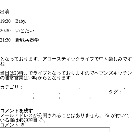
出演
19:30 Baby.
20:30 いとたい
21:30 野戦兵器学
となっております。アコースティックライブで中々楽しみです
ね
当日は23時までライブとなっておりますのでヘブンズキッチン
の通常営業は23時からとなります
カテゴリ：
From HEAVENSKITCHEN
,
アンプラグドライブ
,
ブ
ッキングライブ
,
ライブバー
,
京橋ヘブンズキッチン
タグ：
ミ
ュージックバー
,
ライブバー
,
ライブ出演者
,
ライブ出演者募集
セサルティコナLIVE＠ヘブンズキッチン
ヘブンズキッチン機材導入【ヴォーカルマイク】
コメントを残す
メールアドレスが公開されることはありません。
※
が付いて
いる欄は必須項目です
コメント
※