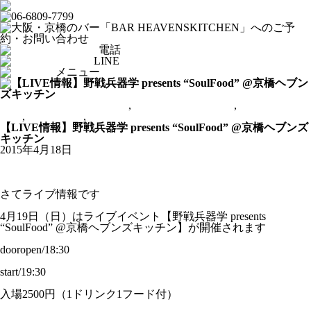
電話
LINE
メニュー
From HEAVENSKITCHEN
,
アンプラグドライブ
,
ブッキングラ
イブ
,
ライブバー
,
京橋ヘブンズキッチン
【LIVE情報】野戦兵器学 presents “SoulFood” @京橋ヘブンズ
キッチン
2015年4月18日
さてライブ情報です
4月19日（日）はライブイベント【野戦兵器学 presents
“SoulFood” @京橋ヘブンズキッチン】が開催されます
dooropen/18:30
start/19:30
入場2500円（1ドリンク1フード付）