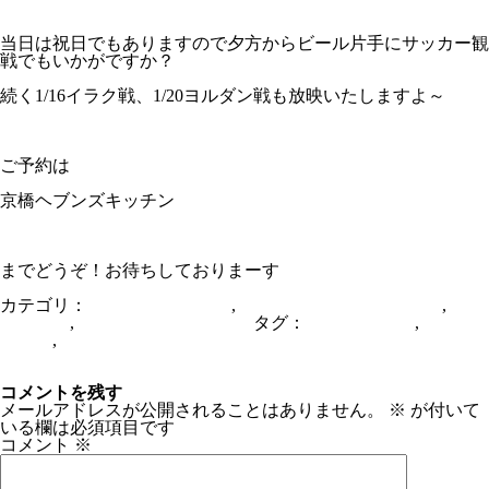
当日は祝日でもありますので夕方からビール片手にサッカー観
戦でもいかがですか？
続く1/16イラク戦、1/20ヨルダン戦も放映いたしますよ～
ご予約は
京橋ヘブンズキッチン
06-6352-0714
までどうぞ！お待ちしておりまーす
カテゴリ：
AFCアジアカップ
,
From HEAVENSKITCHEN
,
スポ
ーツバー
,
京橋ヘブンズキッチン
タグ：
サッカー観戦
,
スポー
ツバー
,
スポーツ観戦
お休みのお知らせ（1月8日）
今宮戎神社ツアー
コメントを残す
メールアドレスが公開されることはありません。
※
が付いて
いる欄は必須項目です
コメント
※