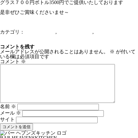
グラス７００円ボトル3500円でご提供いたしております
是非ぜひご賞味くださいませ～
カテゴリ：
カクテルバー
,
ダイニングバー
,
ワインバー
本日朝までやってます サッカー 日本代表VSベルギー代表
アジアプロ野球チャンピオンシップ2017
コメントを残す
メールアドレスが公開されることはありません。
※
が付いて
いる欄は必須項目です
コメント
※
名前
※
メール
※
サイト
BAR HEAVENSKITCHEN