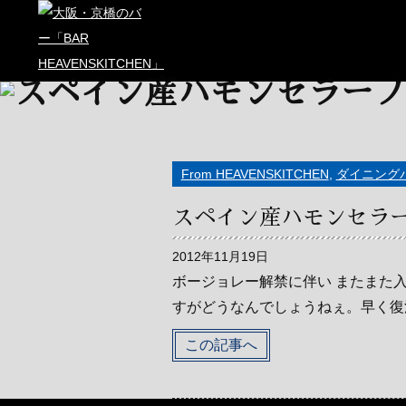
From HEAVENSKITCHEN
,
ダイニング
スペイン産ハモンセラ
2012年11月19日
ボージョレー解禁に伴い またまた
すがどうなんでしょうねぇ。早く復活
この記事へ