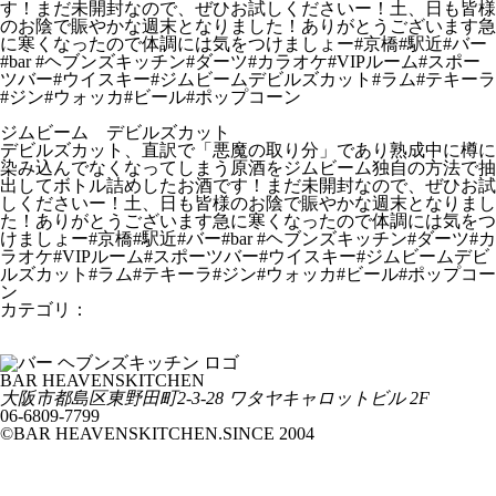
ジムビーム デビルズカット
デビルズカット、直訳で「悪魔の取り分」であり熟成中に樽に
染み込んでなくなってしまう原酒をジムビーム独自の方法で抽
出してボトル詰めしたお酒です！まだ未開封なので、ぜひお試
しくださいー！土、日も皆様のお陰で賑やかな週末となりまし
た！ありがとうございます急に寒くなったので体調には気をつ
けましょー#京橋#駅近#バー#bar #ヘブンズキッチン#ダーツ#カ
ラオケ#VIPルーム#スポーツバー#ウイスキー#ジムビームデビ
ルズカット#ラム#テキーラ#ジン#ウォッカ#ビール#ポップコー
ン
カテゴリ：
From HEAVENSKITCHEN
木枯らし1号
本日19時からは、、
BAR HEAVENSKITCHEN
大阪市都島区東野田町2-3-28 ワタヤキャロットビル 2F
06-6809-7799
©BAR HEAVENSKITCHEN.SINCE 2004