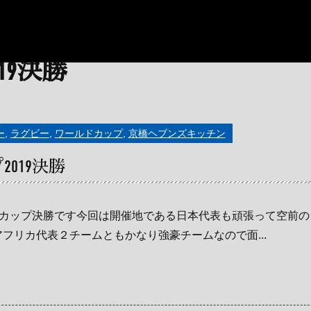
ー
,
ラグビー
,
ワールドカップ
,
京橋ヘブンズキッチン
019決勝
カップ決勝です今回は開催地である日本代表も頑張って空前の
フリカ代表２チームともかなり強豪チームなので面...