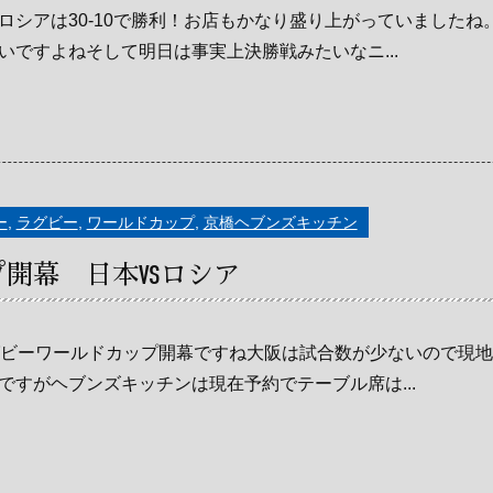
ロシアは30-10で勝利！お店もかなり盛り上がっていました
ですよねそして明日は事実上決勝戦みたいなニ...
ー
,
ラグビー
,
ワールドカップ
,
京橋ヘブンズキッチン
開幕 日本VSロシア
グビーワールドカップ開幕ですね大阪は試合数が少ないので現
すがヘブンズキッチンは現在予約でテーブル席は...