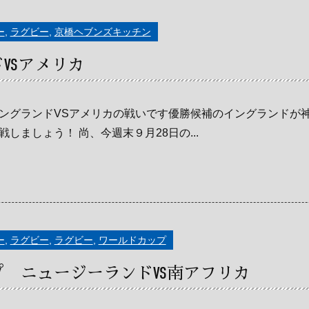
ー
,
ラグビー
,
京橋ヘブンズキッチン
VSアメリカ
ングランドVSアメリカの戦いです優勝候補のイングランドが
しましょう！ 尚、今週末９月28日の...
ー
,
ラグビー
,
ラグビー
,
ワールドカップ
 ニュージーランドVS南アフリカ