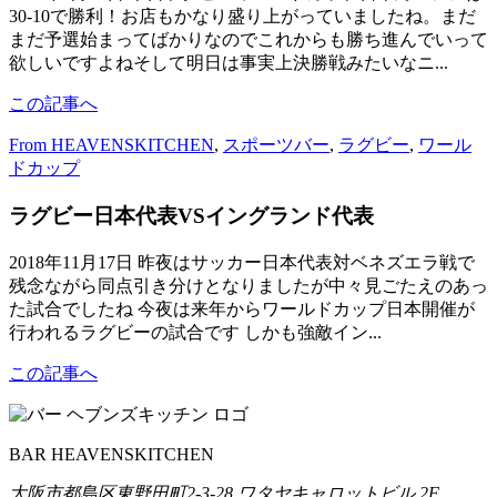
30-10で勝利！お店もかなり盛り上がっていましたね。まだ
まだ予選始まってばかりなのでこれからも勝ち進んでいって
欲しいですよねそして明日は事実上決勝戦みたいなニ...
この記事へ
From HEAVENSKITCHEN
,
スポーツバー
,
ラグビー
,
ワール
ドカップ
ラグビー日本代表VSイングランド代表
2018年11月17日
昨夜はサッカー日本代表対ベネズエラ戦で
残念ながら同点引き分けとなりましたが中々見ごたえのあっ
た試合でしたね 今夜は来年からワールドカップ日本開催が
行われるラグビーの試合です しかも強敵イン...
この記事へ
BAR HEAVENSKITCHEN
大阪市都島区東野田町2-3-28 ワタヤキャロットビル 2F